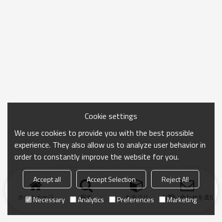
Cookie settings
We use cookies to provide you with the best possible
experience. They also allow us to analyze user behavior in
order to constantly improve the website for you.
Accept all
Accept Selection
Reject All
ホームページ
探す
カテゴリ
お問い合わせを送信
Necessary
Analytics
Preferences
Marketing