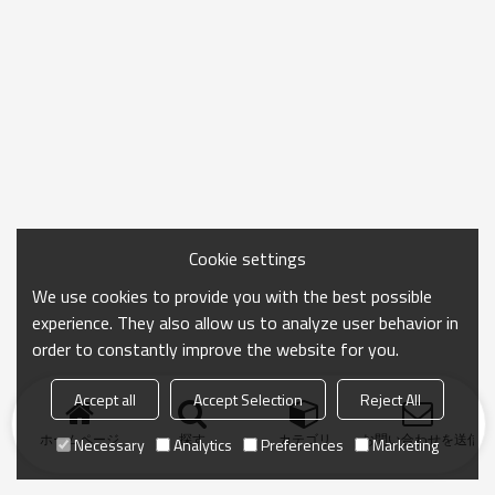
Cookie settings
We use cookies to provide you with the best possible
experience. They also allow us to analyze user behavior in
order to constantly improve the website for you.
Accept all
Accept Selection
Reject All
ホームページ
探す
カテゴリ
お問い合わせを送信
Necessary
Analytics
Preferences
Marketing